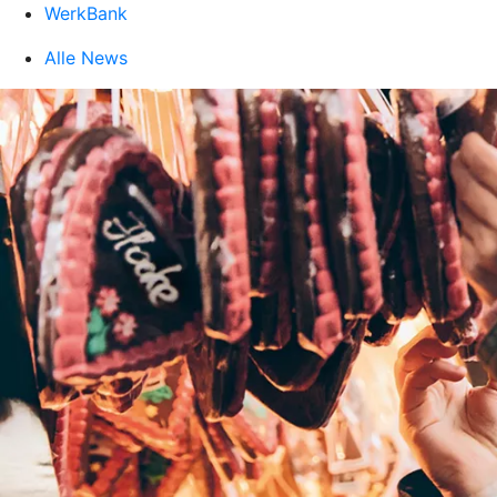
WerkBank
Alle News