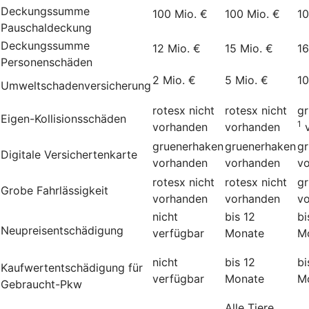
Deckungssumme
100 Mio. €
100 Mio. €
10
Pauschaldeckung
Deckungssumme
12 Mio. €
15 Mio. €
16
Personenschäden
2 Mio. €
5 Mio. €
10
Umweltschadenversicherung
rotesx
nicht
rotesx
nicht
g
Eigen-Kollisionsschäden
1
vorhanden
vorhanden
gruenerhaken
gruenerhaken
g
Digitale Versichertenkarte
vorhanden
vorhanden
v
rotesx
nicht
rotesx
nicht
g
Grobe Fahrlässigkeit
vorhanden
vorhanden
v
nicht
bis 12
bi
Neupreisentschädigung
verfügbar
Monate
M
nicht
bis 12
bi
Kauf­wert­entschädi­gung für
verfügbar
Monate
M
Gebraucht-Pkw
Alle Tiere