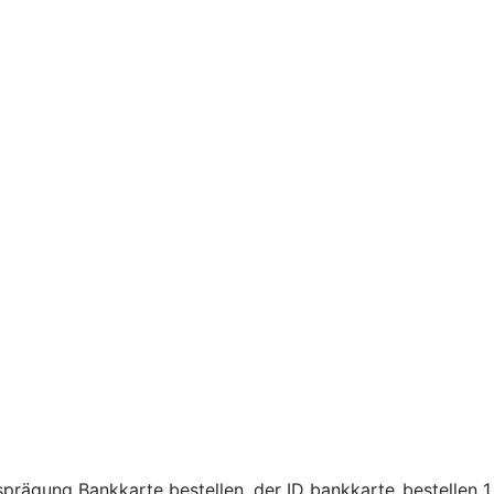
prägung Bankkarte bestellen, der ID bankkarte_bestellen_1