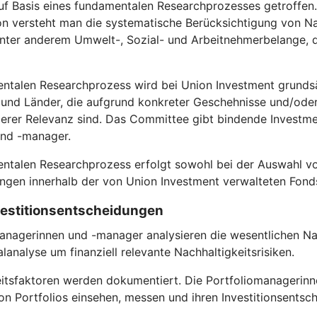
f Basis eines fundamentalen Researchprozesses getroffen. D
on versteht man die systematische Berücksichtigung von Na
 unter anderem Umwelt-, Sozial- und Arbeitnehmerbelange
entalen Researchprozess wird bei Union Investment grundsä
nd Länder, die aufgrund konkreter Geschehnisse und/oder s
rer Relevanz sind. Das Committee gibt bindende Investmen
und -manager.
entalen Researchprozess erfolgt sowohl bei der Auswahl vo
gen innerhalb der von Union Investment verwalteten Fond
nvestitionsentscheidungen
anagerinnen und -manager analysieren die wesentlichen Nac
analyse um finanziell relevante Nachhaltigkeitsrisiken.
itsfaktoren werden dokumentiert. Die Portfoliomanagerinn
n Portfolios einsehen, messen und ihren Investitionsentsc