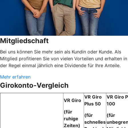
Mitgliedschaft
Bei uns können Sie mehr sein als Kundin oder Kunde. Als
Mitglied profitieren Sie von vielen Vorteilen und erhalten in
der Regel einmal jährlich eine Dividende für Ihre Anteile.
Mehr erfahren
Girokonto-Vergleich
VR Giro
VR Giro P
VR
Giro
Plus 50
100
(für
(für
(für
ruhige
schnelles
unbegren
Zeiten)