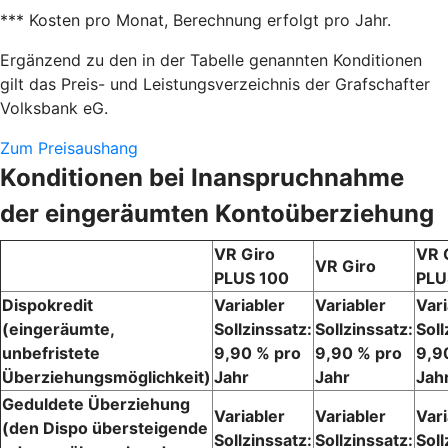
*** Kosten pro Monat, Berechnung erfolgt pro Jahr.
Ergänzend zu den in der Tabelle genannten Konditionen
gilt das Preis- und Leistungsverzeichnis der Grafschafter
Volksbank eG.
Zum Preisaushang
Konditionen bei Inanspruchnahme
der eingeräumten Kontoüberziehung
VR Giro
VR 
VR Giro
PLUS 100
PLU
Dispokredit
Variabler
Variabler
Vari
(eingeräumte,
Sollzinssatz:
Sollzinssatz:
Soll
unbefristete
9,90 % pro
9,90 % pro
9,9
Überziehungsmöglichkeit)
Jahr
Jahr
Jah
Geduldete Überziehung
Variabler
Variabler
Vari
(den Dispo übersteigende
Sollzinssatz:
Sollzinssatz:
Soll