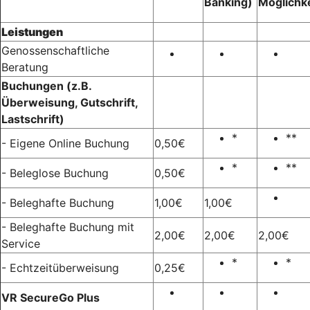
Banking)
Möglichk
Leistungen
Genossenschaftliche
Beratung
Buchungen (z.B.
Überweisung, Gutschrift,
Lastschrift)
*
**
- Eigene Online Buchung
0,50€
*
**
- Beleglose Buchung
0,50€
- Beleghafte Buchung
1,00€
1,00€
- Beleghafte Buchung mit
2,00€
2,00€
2,00€
Service
*
*
- Echtzeitüberweisung
0,25€
VR SecureGo Plus